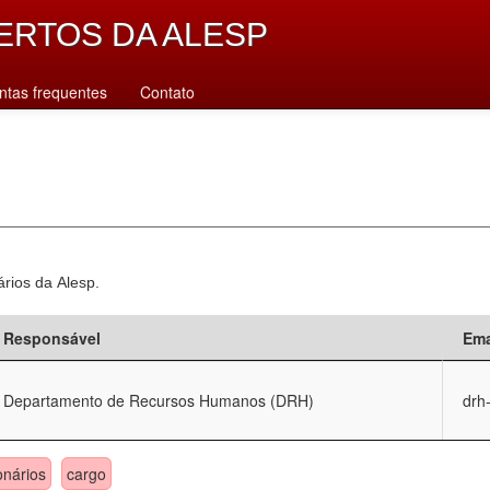
ERTOS DA ALESP
ntas frequentes
Contato
ários da Alesp.
Responsável
Ema
Departamento de Recursos Humanos (DRH)
drh
onários
cargo