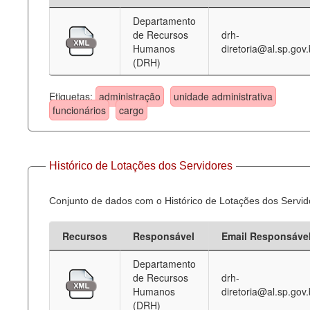
Departamento
Deputados Estaduais
de Recursos
drh-
Humanos
diretoria@al.sp.gov.
Administração
(DRH)
Legislação
Etiquetas:
administração
unidade administrativa
Agenda
funcionários
cargo
Perguntas frequentes
Contato
Histórico de Lotações dos Servidores
Conjunto de dados com o Histórico de Lotações dos Servid
Recursos
Responsável
Email Responsáve
Departamento
de Recursos
drh-
Humanos
diretoria@al.sp.gov.
(DRH)