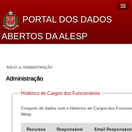
PORTAL DOS DADOS
ABERTOS DA ALESP
Home
Sobre o projeto
INÍCIO
ADMINISTRAÇÃO
Dados Abertos Alesp
Administração
Lei de Acesso à Informação
Histórico de Cargos dos Funcionários
Dados Governamentais Abertos
Planejamento
Conjunto de dados com o Histórico de Cargos dos Funcion
Alesp.
Catálogo de dados
Recursos
Responsável
Email Responsáve
Processo Legislativo