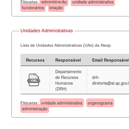
Etiquetas:
administração
unidade administrativa
funcionários
lotação
Unidades Administrativas
Lista de Unidades Administrativas (UAs) da Alesp.
Recursos
Responsável
Email Responsáve
Departamento
de Recursos
drh-
Humanos
diretoria@al.sp.gov.
(DRH)
Etiquetas:
unidade administrativa
organograma
administração