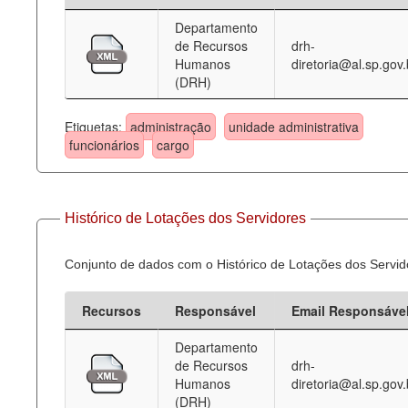
Departamento
Deputados Estaduais
de Recursos
drh-
Humanos
diretoria@al.sp.gov.
Administração
(DRH)
Legislação
Etiquetas:
administração
unidade administrativa
Agenda
funcionários
cargo
Perguntas frequentes
Contato
Histórico de Lotações dos Servidores
Conjunto de dados com o Histórico de Lotações dos Servid
Recursos
Responsável
Email Responsáve
Departamento
de Recursos
drh-
Humanos
diretoria@al.sp.gov.
(DRH)