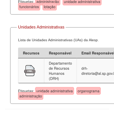
Etiquetas:
administração
unidade administrativa
funcionários
lotação
Unidades Administrativas
Lista de Unidades Administrativas (UAs) da Alesp.
Recursos
Responsável
Email Responsáve
Departamento
de Recursos
drh-
Humanos
diretoria@al.sp.gov.
(DRH)
Etiquetas:
unidade administrativa
organograma
administração