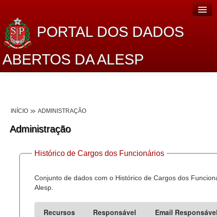
PORTAL DOS DADOS
ABERTOS DA ALESP
Home
Sobre o projeto
INÍCIO
ADMINISTRAÇÃO
Dados Abertos Alesp
Administração
Lei de Acesso à Informação
Histórico de Cargos dos Funcionários
Dados Governamentais Abertos
Planejamento
Conjunto de dados com o Histórico de Cargos dos Funcion
Alesp.
Catálogo de dados
Recursos
Responsável
Email Responsáve
Processo Legislativo