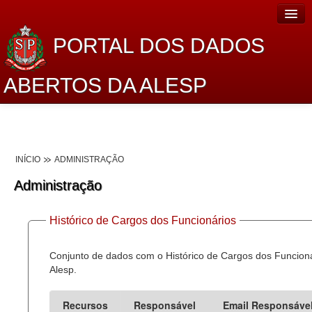
PORTAL DOS DADOS
ABERTOS DA ALESP
Home
Sobre o projeto
INÍCIO
ADMINISTRAÇÃO
Dados Abertos Alesp
Administração
Lei de Acesso à Informação
Histórico de Cargos dos Funcionários
Dados Governamentais Abertos
Planejamento
Conjunto de dados com o Histórico de Cargos dos Funcion
Alesp.
Catálogo de dados
Recursos
Responsável
Email Responsáve
Processo Legislativo