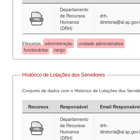
Departamento
Deputados Estaduais
de Recursos
drh-
Humanos
diretoria@al.sp.gov.
Administração
(DRH)
Legislação
Etiquetas:
administração
unidade administrativa
Agenda
funcionários
cargo
Perguntas frequentes
Contato
Histórico de Lotações dos Servidores
Conjunto de dados com o Histórico de Lotações dos Servid
Recursos
Responsável
Email Responsáve
Departamento
de Recursos
drh-
Humanos
diretoria@al.sp.gov.
(DRH)