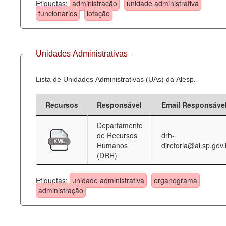
Etiquetas:
administração
unidade administrativa
funcionários
lotação
Unidades Administrativas
Lista de Unidades Administrativas (UAs) da Alesp.
Recursos
Responsável
Email Responsáve
Departamento
de Recursos
drh-
Humanos
diretoria@al.sp.gov.
(DRH)
Etiquetas:
unidade administrativa
organograma
administração