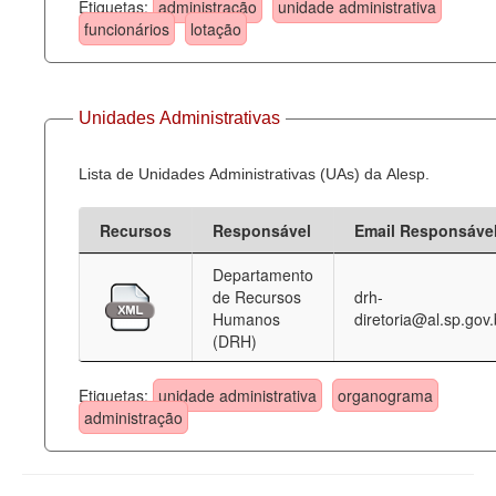
Etiquetas:
administração
unidade administrativa
funcionários
lotação
Unidades Administrativas
Lista de Unidades Administrativas (UAs) da Alesp.
Recursos
Responsável
Email Responsáve
Departamento
de Recursos
drh-
Humanos
diretoria@al.sp.gov.
(DRH)
Etiquetas:
unidade administrativa
organograma
administração