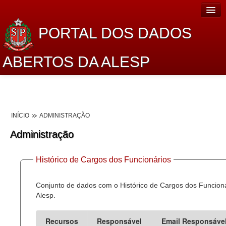
PORTAL DOS DADOS
ABERTOS DA ALESP
Home
Sobre o projeto
INÍCIO
ADMINISTRAÇÃO
Dados Abertos Alesp
Administração
Lei de Acesso à Informação
Histórico de Cargos dos Funcionários
Dados Governamentais Abertos
Planejamento
Conjunto de dados com o Histórico de Cargos dos Funcion
Alesp.
Catálogo de dados
Recursos
Responsável
Email Responsáve
Processo Legislativo