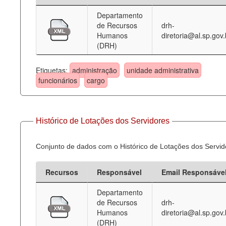
Departamento
Deputados Estaduais
de Recursos
drh-
Humanos
diretoria@al.sp.gov.
Administração
(DRH)
Legislação
Etiquetas:
administração
unidade administrativa
Agenda
funcionários
cargo
Perguntas frequentes
Contato
Histórico de Lotações dos Servidores
Conjunto de dados com o Histórico de Lotações dos Servid
Recursos
Responsável
Email Responsáve
Departamento
de Recursos
drh-
Humanos
diretoria@al.sp.gov.
(DRH)