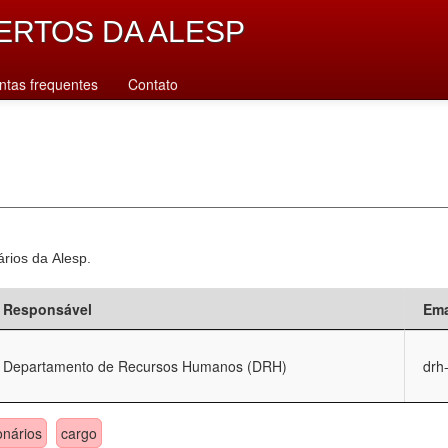
ERTOS DA ALESP
ntas frequentes
Contato
ários da Alesp.
Responsável
Ema
Departamento de Recursos Humanos (DRH)
drh
onários
cargo