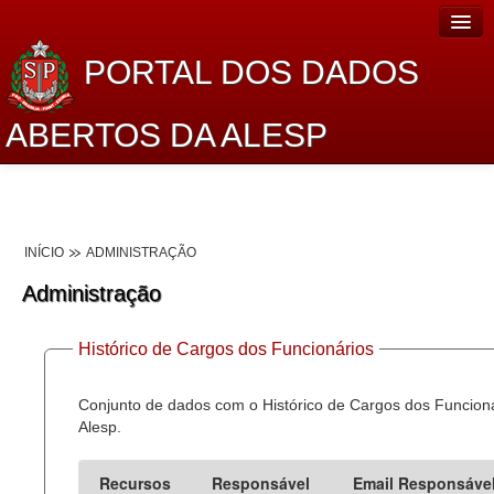
PORTAL DOS DADOS
ABERTOS DA ALESP
Home
Sobre o projeto
INÍCIO
ADMINISTRAÇÃO
Dados Abertos Alesp
Administração
Lei de Acesso à Informação
Histórico de Cargos dos Funcionários
Dados Governamentais Abertos
Planejamento
Conjunto de dados com o Histórico de Cargos dos Funcion
Alesp.
Catálogo de dados
Recursos
Responsável
Email Responsáve
Processo Legislativo