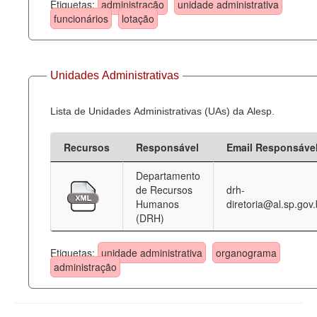
Etiquetas:
administração
unidade administrativa
funcionários
lotação
Unidades Administrativas
Lista de Unidades Administrativas (UAs) da Alesp.
Recursos
Responsável
Email Responsáve
Departamento
de Recursos
drh-
Humanos
diretoria@al.sp.gov.
(DRH)
Etiquetas:
unidade administrativa
organograma
administração