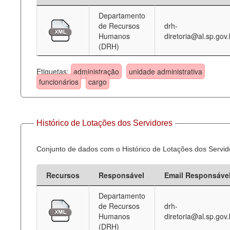
Departamento
Deputados Estaduais
de Recursos
drh-
Humanos
diretoria@al.sp.gov.
Administração
(DRH)
Legislação
Etiquetas:
administração
unidade administrativa
Agenda
funcionários
cargo
Perguntas frequentes
Contato
Histórico de Lotações dos Servidores
Conjunto de dados com o Histórico de Lotações dos Servid
Recursos
Responsável
Email Responsáve
Departamento
de Recursos
drh-
Humanos
diretoria@al.sp.gov.
(DRH)