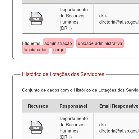
Departamento
Deputados Estaduais
de Recursos
drh-
Humanos
diretoria@al.sp.gov.
Administração
(DRH)
Legislação
Etiquetas:
administração
unidade administrativa
Agenda
funcionários
cargo
Perguntas frequentes
Contato
Histórico de Lotações dos Servidores
Conjunto de dados com o Histórico de Lotações dos Servid
Recursos
Responsável
Email Responsáve
Departamento
de Recursos
drh-
Humanos
diretoria@al.sp.gov.
(DRH)