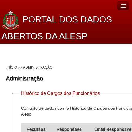
PORTAL DOS DADOS
ABERTOS DA ALESP
Home
Sobre o projeto
INÍCIO
ADMINISTRAÇÃO
Dados Abertos Alesp
Administração
Lei de Acesso à Informação
Histórico de Cargos dos Funcionários
Dados Governamentais Abertos
Planejamento
Conjunto de dados com o Histórico de Cargos dos Funcion
Alesp.
Catálogo de dados
Recursos
Responsável
Email Responsáve
Processo Legislativo