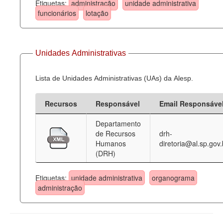
Etiquetas:
administração
unidade administrativa
funcionários
lotação
Unidades Administrativas
Lista de Unidades Administrativas (UAs) da Alesp.
Recursos
Responsável
Email Responsáve
Departamento
de Recursos
drh-
Humanos
diretoria@al.sp.gov.
(DRH)
Etiquetas:
unidade administrativa
organograma
administração