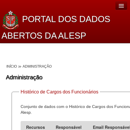
PORTAL DOS DADOS
ABERTOS DA ALESP
Home
Sobre o projeto
INÍCIO
ADMINISTRAÇÃO
Dados Abertos Alesp
Administração
Lei de Acesso à Informação
Histórico de Cargos dos Funcionários
Dados Governamentais Abertos
Planejamento
Conjunto de dados com o Histórico de Cargos dos Funcion
Alesp.
Catálogo de dados
Recursos
Responsável
Email Responsáve
Processo Legislativo