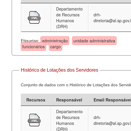
Departamento
Deputados Estaduais
de Recursos
drh-
Humanos
diretoria@al.sp.gov.
Administração
(DRH)
Legislação
Etiquetas:
administração
unidade administrativa
Agenda
funcionários
cargo
Perguntas frequentes
Contato
Histórico de Lotações dos Servidores
Conjunto de dados com o Histórico de Lotações dos Servid
Recursos
Responsável
Email Responsáve
Departamento
de Recursos
drh-
Humanos
diretoria@al.sp.gov.
(DRH)