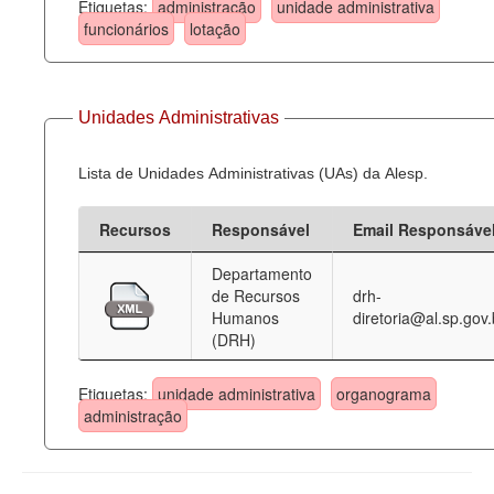
Etiquetas:
administração
unidade administrativa
funcionários
lotação
Unidades Administrativas
Lista de Unidades Administrativas (UAs) da Alesp.
Recursos
Responsável
Email Responsáve
Departamento
de Recursos
drh-
Humanos
diretoria@al.sp.gov.
(DRH)
Etiquetas:
unidade administrativa
organograma
administração