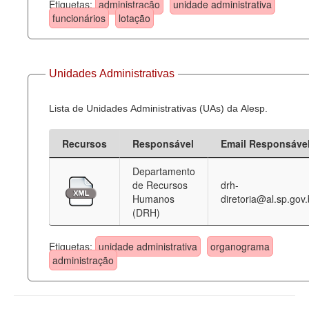
Etiquetas:
administração
unidade administrativa
funcionários
lotação
Unidades Administrativas
Lista de Unidades Administrativas (UAs) da Alesp.
Recursos
Responsável
Email Responsáve
Departamento
de Recursos
drh-
Humanos
diretoria@al.sp.gov.
(DRH)
Etiquetas:
unidade administrativa
organograma
administração