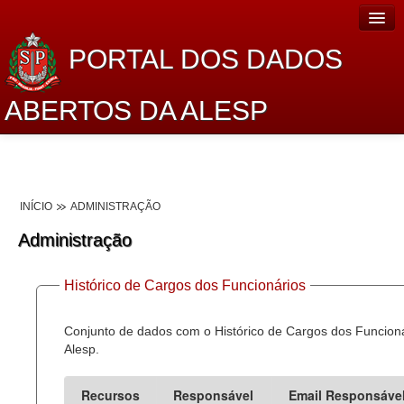
PORTAL DOS DADOS
ABERTOS DA ALESP
Home
Sobre o projeto
INÍCIO
ADMINISTRAÇÃO
Dados Abertos Alesp
Administração
Lei de Acesso à Informação
Histórico de Cargos dos Funcionários
Dados Governamentais Abertos
Planejamento
Conjunto de dados com o Histórico de Cargos dos Funcion
Alesp.
Catálogo de dados
Recursos
Responsável
Email Responsáve
Processo Legislativo