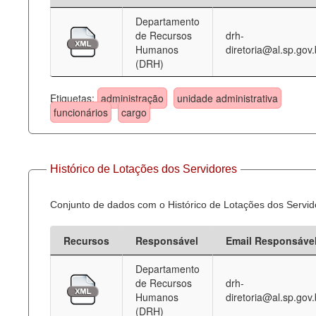
Departamento
Deputados Estaduais
de Recursos
drh-
Humanos
diretoria@al.sp.gov.
Administração
(DRH)
Legislação
Etiquetas:
administração
unidade administrativa
Agenda
funcionários
cargo
Perguntas frequentes
Contato
Histórico de Lotações dos Servidores
Conjunto de dados com o Histórico de Lotações dos Servid
Recursos
Responsável
Email Responsáve
Departamento
de Recursos
drh-
Humanos
diretoria@al.sp.gov.
(DRH)