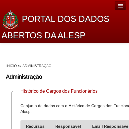
PORTAL DOS DADOS
ABERTOS DA ALESP
Home
Sobre o projeto
INÍCIO
ADMINISTRAÇÃO
Dados Abertos Alesp
Administração
Lei de Acesso à Informação
Histórico de Cargos dos Funcionários
Dados Governamentais Abertos
Planejamento
Conjunto de dados com o Histórico de Cargos dos Funcion
Alesp.
Catálogo de dados
Recursos
Responsável
Email Responsáve
Processo Legislativo