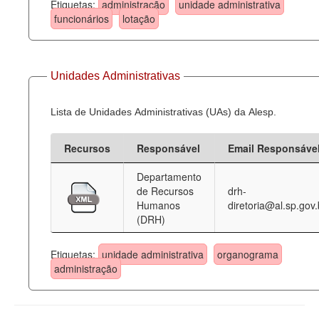
Etiquetas:
administração
unidade administrativa
funcionários
lotação
Unidades Administrativas
Lista de Unidades Administrativas (UAs) da Alesp.
Recursos
Responsável
Email Responsáve
Departamento
de Recursos
drh-
Humanos
diretoria@al.sp.gov.
(DRH)
Etiquetas:
unidade administrativa
organograma
administração