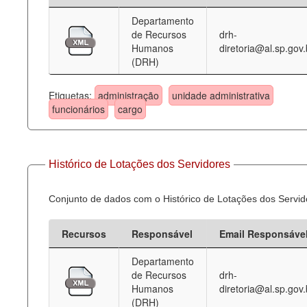
Departamento
Deputados Estaduais
de Recursos
drh-
Humanos
diretoria@al.sp.gov.
Administração
(DRH)
Legislação
Etiquetas:
administração
unidade administrativa
Agenda
funcionários
cargo
Perguntas frequentes
Contato
Histórico de Lotações dos Servidores
Conjunto de dados com o Histórico de Lotações dos Servid
Recursos
Responsável
Email Responsáve
Departamento
de Recursos
drh-
Humanos
diretoria@al.sp.gov.
(DRH)