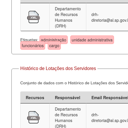
Departamento
Deputados Estaduais
de Recursos
drh-
Humanos
diretoria@al.sp.gov.
Administração
(DRH)
Legislação
Etiquetas:
administração
unidade administrativa
Agenda
funcionários
cargo
Perguntas frequentes
Contato
Histórico de Lotações dos Servidores
Conjunto de dados com o Histórico de Lotações dos Servid
Recursos
Responsável
Email Responsáve
Departamento
de Recursos
drh-
Humanos
diretoria@al.sp.gov.
(DRH)