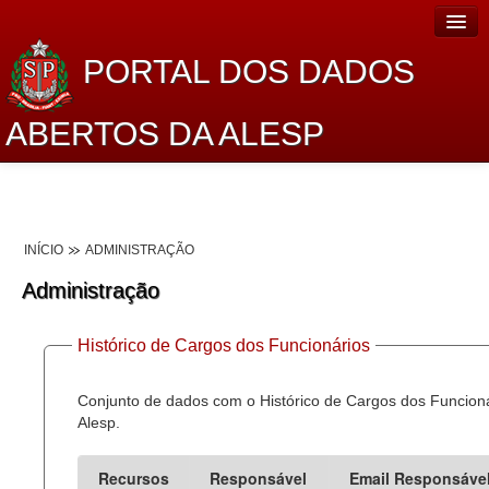
PORTAL DOS DADOS
ABERTOS DA ALESP
Home
Sobre o projeto
INÍCIO
ADMINISTRAÇÃO
Dados Abertos Alesp
Administração
Lei de Acesso à Informação
Histórico de Cargos dos Funcionários
Dados Governamentais Abertos
Planejamento
Conjunto de dados com o Histórico de Cargos dos Funcion
Alesp.
Catálogo de dados
Recursos
Responsável
Email Responsáve
Processo Legislativo