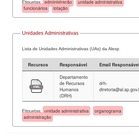
Etiquetas:
administração
unidade administrativa
funcionários
lotação
Unidades Administrativas
Lista de Unidades Administrativas (UAs) da Alesp.
Recursos
Responsável
Email Responsáve
Departamento
de Recursos
drh-
Humanos
diretoria@al.sp.gov.
(DRH)
Etiquetas:
unidade administrativa
organograma
administração