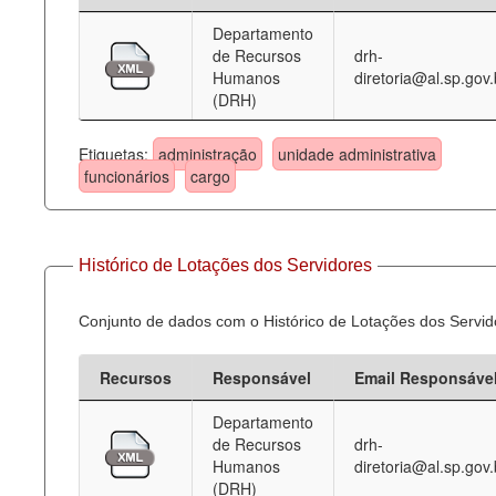
Departamento
Deputados Estaduais
de Recursos
drh-
Humanos
diretoria@al.sp.gov.
Administração
(DRH)
Legislação
Etiquetas:
administração
unidade administrativa
Agenda
funcionários
cargo
Perguntas frequentes
Contato
Histórico de Lotações dos Servidores
Conjunto de dados com o Histórico de Lotações dos Servid
Recursos
Responsável
Email Responsáve
Departamento
de Recursos
drh-
Humanos
diretoria@al.sp.gov.
(DRH)