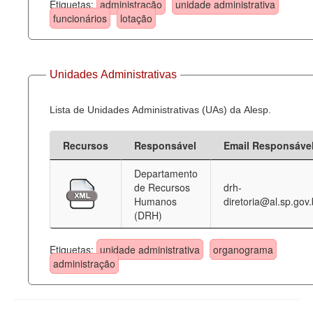
Etiquetas:
administração
unidade administrativa
funcionários
lotação
Unidades Administrativas
Lista de Unidades Administrativas (UAs) da Alesp.
Recursos
Responsável
Email Responsáve
Departamento
de Recursos
drh-
Humanos
diretoria@al.sp.gov.
(DRH)
Etiquetas:
unidade administrativa
organograma
administração