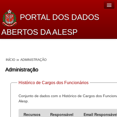
PORTAL DOS DADOS
ABERTOS DA ALESP
Home
Sobre o projeto
INÍCIO
ADMINISTRAÇÃO
Dados Abertos Alesp
Administração
Lei de Acesso à Informação
Histórico de Cargos dos Funcionários
Dados Governamentais Abertos
Planejamento
Conjunto de dados com o Histórico de Cargos dos Funcion
Alesp.
Catálogo de dados
Recursos
Responsável
Email Responsáve
Processo Legislativo