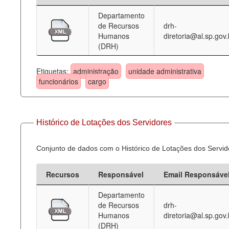
Departamento
Deputados Estaduais
de Recursos
drh-
Humanos
diretoria@al.sp.gov.
Administração
(DRH)
Legislação
Etiquetas:
administração
unidade administrativa
Agenda
funcionários
cargo
Perguntas frequentes
Contato
Histórico de Lotações dos Servidores
Conjunto de dados com o Histórico de Lotações dos Servid
Recursos
Responsável
Email Responsáve
Departamento
de Recursos
drh-
Humanos
diretoria@al.sp.gov.
(DRH)