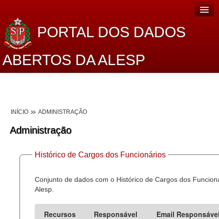
PORTAL DOS DADOS
ABERTOS DA ALESP
Home
Sobre o projeto
INÍCIO
ADMINISTRAÇÃO
Dados Abertos Alesp
Administração
Lei de Acesso à Informação
Histórico de Cargos dos Funcionários
Dados Governamentais Abertos
Planejamento
Conjunto de dados com o Histórico de Cargos dos Funcion
Alesp.
Catálogo de dados
Recursos
Responsável
Email Responsáve
Processo Legislativo