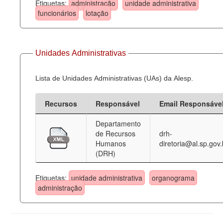
Etiquetas:
administração
unidade administrativa
funcionários
lotação
Unidades Administrativas
Lista de Unidades Administrativas (UAs) da Alesp.
Recursos
Responsável
Email Responsáve
Departamento
de Recursos
drh-
Humanos
diretoria@al.sp.gov.
(DRH)
Etiquetas:
unidade administrativa
organograma
administração