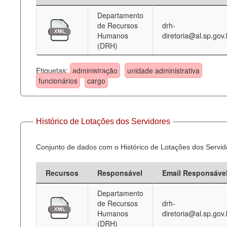
Departamento
Deputados Estaduais
de Recursos
drh-
Humanos
diretoria@al.sp.gov.
Administração
(DRH)
Legislação
Etiquetas:
administração
unidade administrativa
Agenda
funcionários
cargo
Perguntas frequentes
Contato
Histórico de Lotações dos Servidores
Conjunto de dados com o Histórico de Lotações dos Servid
Recursos
Responsável
Email Responsáve
Departamento
de Recursos
drh-
Humanos
diretoria@al.sp.gov.
(DRH)