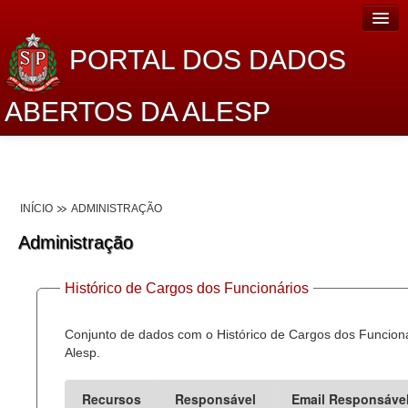
PORTAL DOS DADOS
ABERTOS DA ALESP
Home
Sobre o projeto
INÍCIO
ADMINISTRAÇÃO
Dados Abertos Alesp
Administração
Lei de Acesso à Informação
Histórico de Cargos dos Funcionários
Dados Governamentais Abertos
Planejamento
Conjunto de dados com o Histórico de Cargos dos Funcion
Alesp.
Catálogo de dados
Recursos
Responsável
Email Responsáve
Processo Legislativo