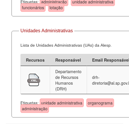
Etiquetas:
administração
unidade administrativa
funcionários
lotação
Unidades Administrativas
Lista de Unidades Administrativas (UAs) da Alesp.
Recursos
Responsável
Email Responsáve
Departamento
de Recursos
drh-
Humanos
diretoria@al.sp.gov.
(DRH)
Etiquetas:
unidade administrativa
organograma
administração