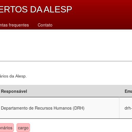
ERTOS DA ALESP
ntas frequentes
Contato
ários da Alesp.
Responsável
Ema
Departamento de Recursos Humanos (DRH)
drh
onários
cargo