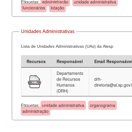
Etiquetas:
administração
unidade administrativa
funcionários
lotação
Unidades Administrativas
Lista de Unidades Administrativas (UAs) da Alesp.
Recursos
Responsável
Email Responsáve
Departamento
de Recursos
drh-
Humanos
diretoria@al.sp.gov.
(DRH)
Etiquetas:
unidade administrativa
organograma
administração