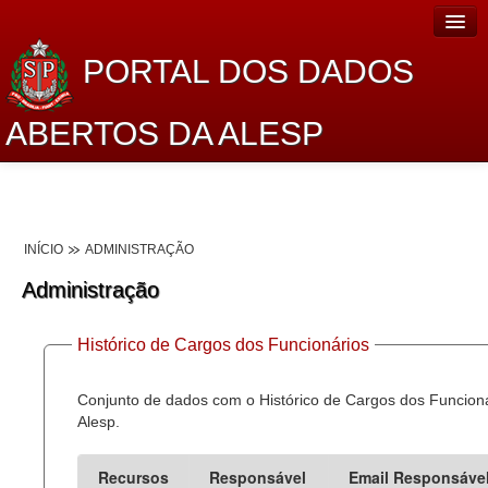
PORTAL DOS DADOS
ABERTOS DA ALESP
Home
Sobre o projeto
INÍCIO
ADMINISTRAÇÃO
Dados Abertos Alesp
Administração
Lei de Acesso à Informação
Histórico de Cargos dos Funcionários
Dados Governamentais Abertos
Planejamento
Conjunto de dados com o Histórico de Cargos dos Funcion
Alesp.
Catálogo de dados
Recursos
Responsável
Email Responsáve
Processo Legislativo