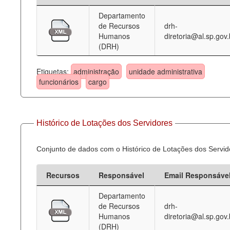
Departamento
Deputados Estaduais
de Recursos
drh-
Humanos
diretoria@al.sp.gov.
Administração
(DRH)
Legislação
Etiquetas:
administração
unidade administrativa
Agenda
funcionários
cargo
Perguntas frequentes
Contato
Histórico de Lotações dos Servidores
Conjunto de dados com o Histórico de Lotações dos Servid
Recursos
Responsável
Email Responsáve
Departamento
de Recursos
drh-
Humanos
diretoria@al.sp.gov.
(DRH)