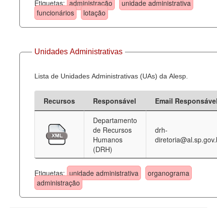
Etiquetas:
administração
unidade administrativa
funcionários
lotação
Unidades Administrativas
Lista de Unidades Administrativas (UAs) da Alesp.
Recursos
Responsável
Email Responsáve
Departamento
de Recursos
drh-
Humanos
diretoria@al.sp.gov.
(DRH)
Etiquetas:
unidade administrativa
organograma
administração