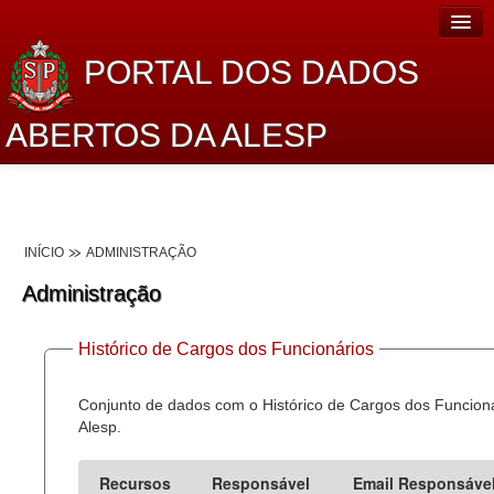
PORTAL DOS DADOS
ABERTOS DA ALESP
Home
Sobre o projeto
INÍCIO
ADMINISTRAÇÃO
Dados Abertos Alesp
Administração
Lei de Acesso à Informação
Histórico de Cargos dos Funcionários
Dados Governamentais Abertos
Planejamento
Conjunto de dados com o Histórico de Cargos dos Funcion
Alesp.
Catálogo de dados
Recursos
Responsável
Email Responsáve
Processo Legislativo