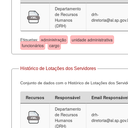
Departamento
Deputados Estaduais
de Recursos
drh-
Humanos
diretoria@al.sp.gov.
Administração
(DRH)
Legislação
Etiquetas:
administração
unidade administrativa
Agenda
funcionários
cargo
Perguntas frequentes
Contato
Histórico de Lotações dos Servidores
Conjunto de dados com o Histórico de Lotações dos Servid
Recursos
Responsável
Email Responsáve
Departamento
de Recursos
drh-
Humanos
diretoria@al.sp.gov.
(DRH)