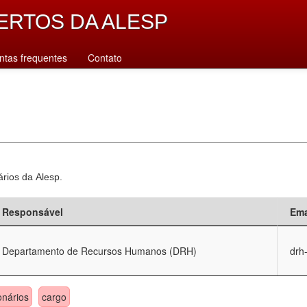
ERTOS DA ALESP
ntas frequentes
Contato
ários da Alesp.
Responsável
Ema
Departamento de Recursos Humanos (DRH)
drh
onários
cargo