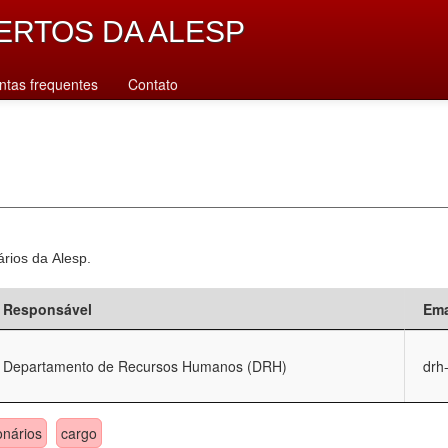
ERTOS DA ALESP
ntas frequentes
Contato
ários da Alesp.
Responsável
Ema
Departamento de Recursos Humanos (DRH)
drh
onários
cargo