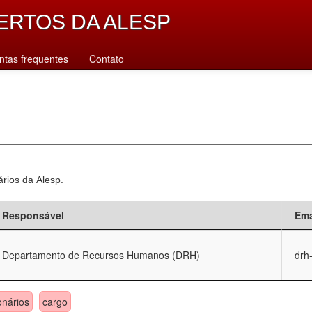
ERTOS DA ALESP
ntas frequentes
Contato
ários da Alesp.
Responsável
Ema
Departamento de Recursos Humanos (DRH)
drh
onários
cargo