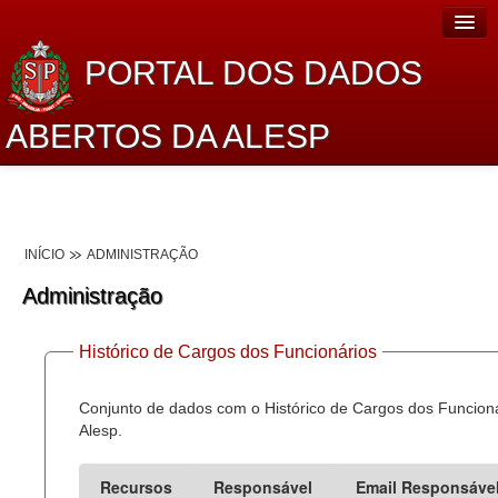
PORTAL DOS DADOS
ABERTOS DA ALESP
Home
Sobre o projeto
INÍCIO
ADMINISTRAÇÃO
Dados Abertos Alesp
Administração
Lei de Acesso à Informação
Histórico de Cargos dos Funcionários
Dados Governamentais Abertos
Planejamento
Conjunto de dados com o Histórico de Cargos dos Funcion
Alesp.
Catálogo de dados
Recursos
Responsável
Email Responsáve
Processo Legislativo