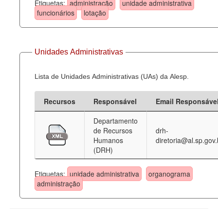
Etiquetas:
administração
unidade administrativa
funcionários
lotação
Unidades Administrativas
Lista de Unidades Administrativas (UAs) da Alesp.
Recursos
Responsável
Email Responsáve
Departamento
de Recursos
drh-
Humanos
diretoria@al.sp.gov.
(DRH)
Etiquetas:
unidade administrativa
organograma
administração