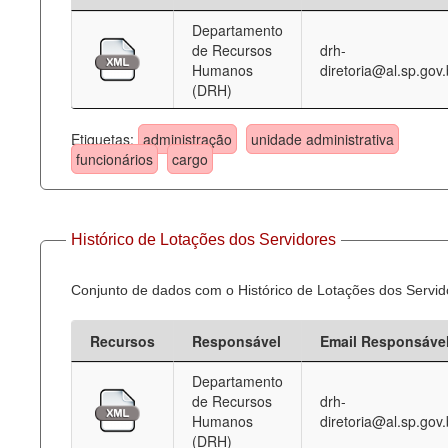
Departamento
Deputados Estaduais
de Recursos
drh-
Humanos
diretoria@al.sp.gov.
Administração
(DRH)
Legislação
Etiquetas:
administração
unidade administrativa
Agenda
funcionários
cargo
Perguntas frequentes
Contato
Histórico de Lotações dos Servidores
Conjunto de dados com o Histórico de Lotações dos Servid
Recursos
Responsável
Email Responsáve
Departamento
de Recursos
drh-
Humanos
diretoria@al.sp.gov.
(DRH)