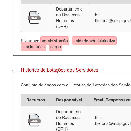
Departamento
Deputados Estaduais
de Recursos
drh-
Humanos
diretoria@al.sp.gov.
Administração
(DRH)
Legislação
Etiquetas:
administração
unidade administrativa
Agenda
funcionários
cargo
Perguntas frequentes
Contato
Histórico de Lotações dos Servidores
Conjunto de dados com o Histórico de Lotações dos Servid
Recursos
Responsável
Email Responsáve
Departamento
de Recursos
drh-
Humanos
diretoria@al.sp.gov.
(DRH)