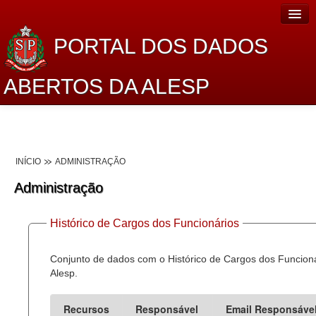
PORTAL DOS DADOS
ABERTOS DA ALESP
Home
Sobre o projeto
INÍCIO
ADMINISTRAÇÃO
Dados Abertos Alesp
Administração
Lei de Acesso à Informação
Histórico de Cargos dos Funcionários
Dados Governamentais Abertos
Planejamento
Conjunto de dados com o Histórico de Cargos dos Funcion
Alesp.
Catálogo de dados
Recursos
Responsável
Email Responsáve
Processo Legislativo