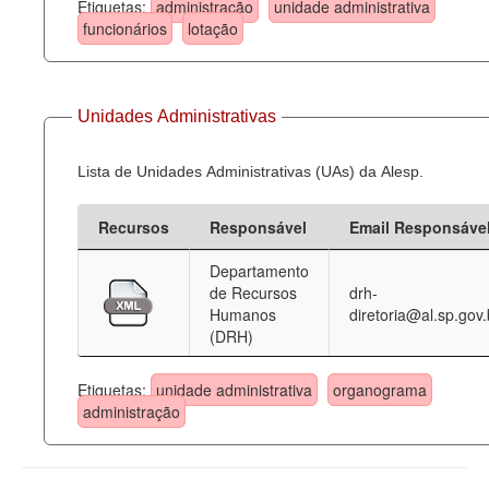
Etiquetas:
administração
unidade administrativa
funcionários
lotação
Unidades Administrativas
Lista de Unidades Administrativas (UAs) da Alesp.
Recursos
Responsável
Email Responsáve
Departamento
de Recursos
drh-
Humanos
diretoria@al.sp.gov.
(DRH)
Etiquetas:
unidade administrativa
organograma
administração