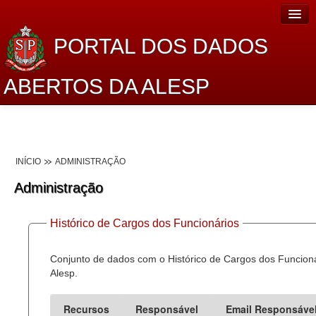
PORTAL DOS DADOS
ABERTOS DA ALESP
Home
Sobre o projeto
INÍCIO
ADMINISTRAÇÃO
Dados Abertos Alesp
Administração
Lei de Acesso à Informação
Histórico de Cargos dos Funcionários
Dados Governamentais Abertos
Planejamento
Conjunto de dados com o Histórico de Cargos dos Funcion
Alesp.
Catálogo de dados
Recursos
Responsável
Email Responsáve
Processo Legislativo