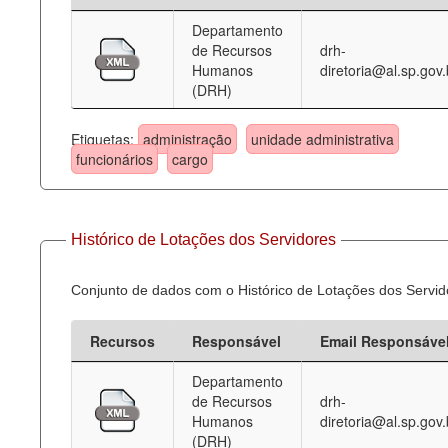
Departamento
Deputados Estaduais
de Recursos
drh-
Humanos
diretoria@al.sp.gov.
Administração
(DRH)
Legislação
Etiquetas:
administração
unidade administrativa
Agenda
funcionários
cargo
Perguntas frequentes
Contato
Histórico de Lotações dos Servidores
Conjunto de dados com o Histórico de Lotações dos Servid
Recursos
Responsável
Email Responsáve
Departamento
de Recursos
drh-
Humanos
diretoria@al.sp.gov.
(DRH)