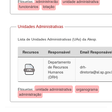
Etiquetas:
administração
unidade administrativa
funcionários
lotação
Unidades Administrativas
Lista de Unidades Administrativas (UAs) da Alesp.
Recursos
Responsável
Email Responsáve
Departamento
de Recursos
drh-
Humanos
diretoria@al.sp.gov.
(DRH)
Etiquetas:
unidade administrativa
organograma
administração