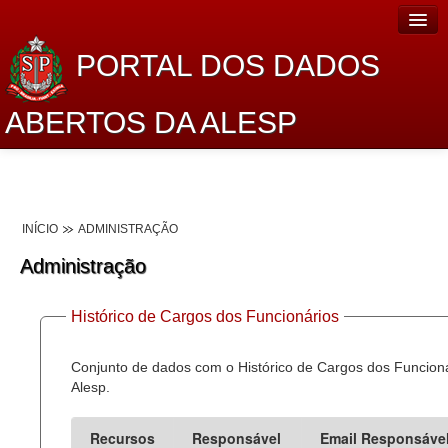
PORTAL DOS DADOS
ABERTOS DA ALESP
Home
Sobre o projeto
INÍCIO
ADMINISTRAÇÃO
Dados Abertos Alesp
Administração
Lei de Acesso à Informação
Histórico de Cargos dos Funcionários
Dados Governamentais Abertos
Planejamento
Conjunto de dados com o Histórico de Cargos dos Funcion
Alesp.
Catálogo de dados
Recursos
Responsável
Email Responsáve
Processo Legislativo