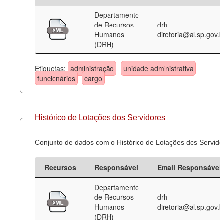
Departamento
Deputados Estaduais
de Recursos
drh-
Humanos
diretoria@al.sp.gov.
Administração
(DRH)
Legislação
Etiquetas:
administração
unidade administrativa
Agenda
funcionários
cargo
Perguntas frequentes
Contato
Histórico de Lotações dos Servidores
Conjunto de dados com o Histórico de Lotações dos Servid
Recursos
Responsável
Email Responsáve
Departamento
de Recursos
drh-
Humanos
diretoria@al.sp.gov.
(DRH)