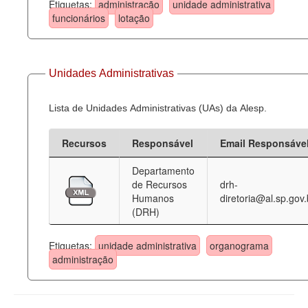
Etiquetas:
administração
unidade administrativa
funcionários
lotação
Unidades Administrativas
Lista de Unidades Administrativas (UAs) da Alesp.
Recursos
Responsável
Email Responsáve
Departamento
de Recursos
drh-
Humanos
diretoria@al.sp.gov.
(DRH)
Etiquetas:
unidade administrativa
organograma
administração