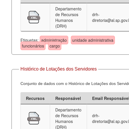
Departamento
Deputados Estaduais
de Recursos
drh-
Humanos
diretoria@al.sp.gov.
Administração
(DRH)
Legislação
Etiquetas:
administração
unidade administrativa
Agenda
funcionários
cargo
Perguntas frequentes
Contato
Histórico de Lotações dos Servidores
Conjunto de dados com o Histórico de Lotações dos Servid
Recursos
Responsável
Email Responsáve
Departamento
de Recursos
drh-
Humanos
diretoria@al.sp.gov.
(DRH)