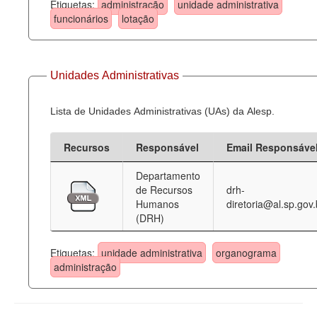
Etiquetas:
administração
unidade administrativa
funcionários
lotação
Unidades Administrativas
Lista de Unidades Administrativas (UAs) da Alesp.
Recursos
Responsável
Email Responsáve
Departamento
de Recursos
drh-
Humanos
diretoria@al.sp.gov.
(DRH)
Etiquetas:
unidade administrativa
organograma
administração