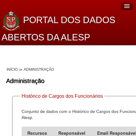
PORTAL DOS DADOS
ABERTOS DA ALESP
Home
Sobre o projeto
INÍCIO
ADMINISTRAÇÃO
Dados Abertos Alesp
Administração
Lei de Acesso à Informação
Histórico de Cargos dos Funcionários
Dados Governamentais Abertos
Planejamento
Conjunto de dados com o Histórico de Cargos dos Funcion
Alesp.
Catálogo de dados
Recursos
Responsável
Email Responsáve
Processo Legislativo