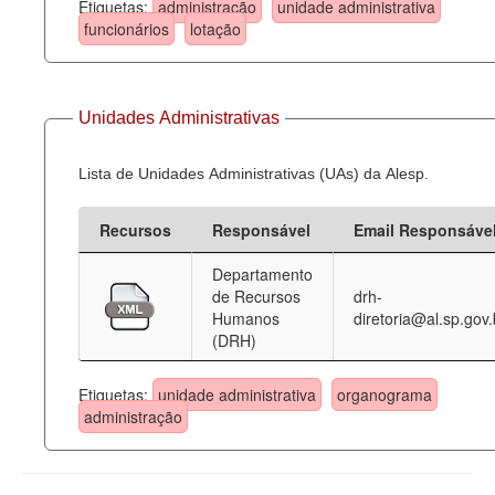
Etiquetas:
administração
unidade administrativa
funcionários
lotação
Unidades Administrativas
Lista de Unidades Administrativas (UAs) da Alesp.
Recursos
Responsável
Email Responsáve
Departamento
de Recursos
drh-
Humanos
diretoria@al.sp.gov.
(DRH)
Etiquetas:
unidade administrativa
organograma
administração