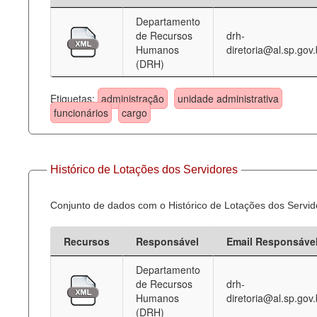
Departamento
Deputados Estaduais
de Recursos
drh-
Humanos
diretoria@al.sp.gov.
Administração
(DRH)
Legislação
Etiquetas:
administração
unidade administrativa
Agenda
funcionários
cargo
Perguntas frequentes
Contato
Histórico de Lotações dos Servidores
Conjunto de dados com o Histórico de Lotações dos Servid
Recursos
Responsável
Email Responsáve
Departamento
de Recursos
drh-
Humanos
diretoria@al.sp.gov.
(DRH)