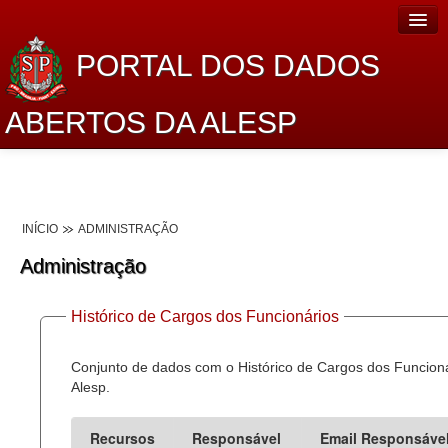
PORTAL DOS DADOS
ABERTOS DA ALESP
Home
Sobre o projeto
INÍCIO
ADMINISTRAÇÃO
Dados Abertos Alesp
Administração
Lei de Acesso à Informação
Histórico de Cargos dos Funcionários
Dados Governamentais Abertos
Planejamento
Conjunto de dados com o Histórico de Cargos dos Funcion
Alesp.
Catálogo de dados
Recursos
Responsável
Email Responsáve
Processo Legislativo