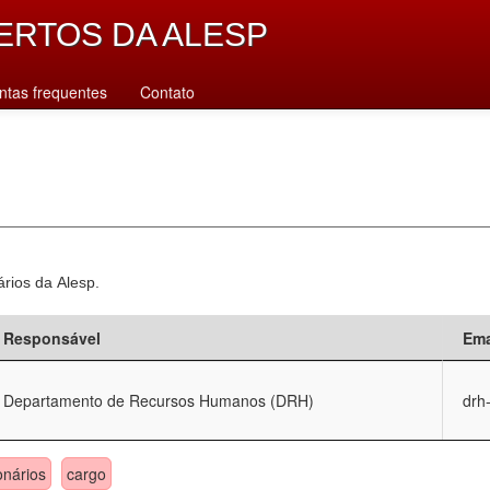
ERTOS DA ALESP
ntas frequentes
Contato
ários da Alesp.
Responsável
Ema
Departamento de Recursos Humanos (DRH)
drh
onários
cargo