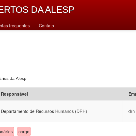
ERTOS DA ALESP
ntas frequentes
Contato
ários da Alesp.
Responsável
Ema
Departamento de Recursos Humanos (DRH)
drh
onários
cargo