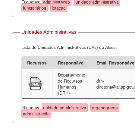
Etiquetas:
administração
unidade administrativa
funcionários
lotação
Unidades Administrativas
Lista de Unidades Administrativas (UAs) da Alesp.
Recursos
Responsável
Email Responsáve
Departamento
de Recursos
drh-
Humanos
diretoria@al.sp.gov.
(DRH)
Etiquetas:
unidade administrativa
organograma
administração