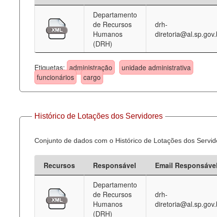
Departamento
Deputados Estaduais
de Recursos
drh-
Humanos
diretoria@al.sp.gov.
Administração
(DRH)
Legislação
Etiquetas:
administração
unidade administrativa
Agenda
funcionários
cargo
Perguntas frequentes
Contato
Histórico de Lotações dos Servidores
Conjunto de dados com o Histórico de Lotações dos Servid
Recursos
Responsável
Email Responsáve
Departamento
de Recursos
drh-
Humanos
diretoria@al.sp.gov.
(DRH)