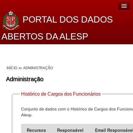
PORTAL DOS DADOS
ABERTOS DA ALESP
Home
Sobre o projeto
INÍCIO
ADMINISTRAÇÃO
Dados Abertos Alesp
Administração
Lei de Acesso à Informação
Histórico de Cargos dos Funcionários
Dados Governamentais Abertos
Planejamento
Conjunto de dados com o Histórico de Cargos dos Funcion
Alesp.
Catálogo de dados
Recursos
Responsável
Email Responsáve
Processo Legislativo