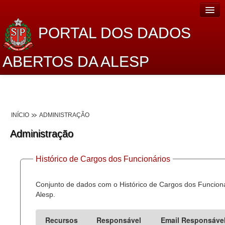
PORTAL DOS DADOS
ABERTOS DA ALESP
Home
Sobre o projeto
INÍCIO
ADMINISTRAÇÃO
Dados Abertos Alesp
Administração
Lei de Acesso à Informação
Histórico de Cargos dos Funcionários
Dados Governamentais Abertos
Planejamento
Conjunto de dados com o Histórico de Cargos dos Funcion
Alesp.
Catálogo de dados
Recursos
Responsável
Email Responsáve
Processo Legislativo