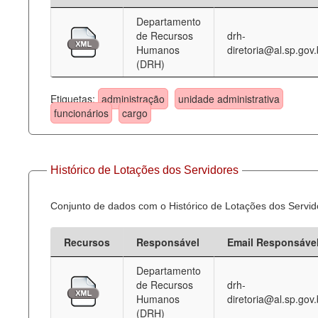
Departamento
Deputados Estaduais
de Recursos
drh-
Humanos
diretoria@al.sp.gov.
Administração
(DRH)
Legislação
Etiquetas:
administração
unidade administrativa
Agenda
funcionários
cargo
Perguntas frequentes
Contato
Histórico de Lotações dos Servidores
Conjunto de dados com o Histórico de Lotações dos Servid
Recursos
Responsável
Email Responsáve
Departamento
de Recursos
drh-
Humanos
diretoria@al.sp.gov.
(DRH)