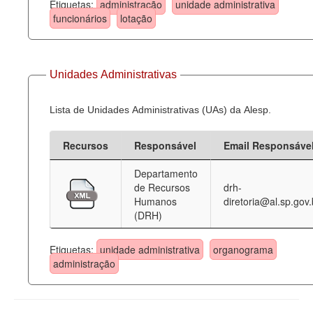
Etiquetas:
administração
unidade administrativa
funcionários
lotação
Unidades Administrativas
Lista de Unidades Administrativas (UAs) da Alesp.
Recursos
Responsável
Email Responsáve
Departamento
de Recursos
drh-
Humanos
diretoria@al.sp.gov.
(DRH)
Etiquetas:
unidade administrativa
organograma
administração