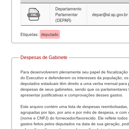
Departamento
Deputados Estaduais
Parlamentar
depar@al.sp.gov.br
(DEPAR)
Administração
Legislação
Etiquetas:
deputado
Agenda
Perguntas frequentes
Despesas de Gabinete
Contato
Para desenvolverem plenamente seu papel de fiscalização
do Executivo e defenderem os interesses da população, os
deputados estaduais têm direito a uma verba mensal para
despesas de seus gabinetes, sendo que os parlamentares
apresentar justificativas e comprovações desses gastos.
Este arquivo contém uma lista de despesas reembolsadas,
agrupadas por tipo, por ano e por mês de despesa, e com
(nome e CNPJ) do fornecedor/favorecido. Ele reflete todos
gastos feitos pelos deputados na data de sua geração, po