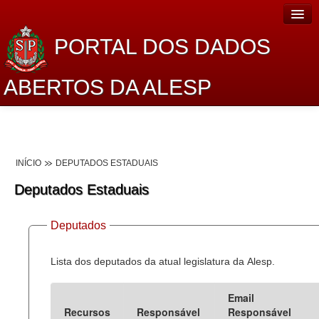
PORTAL DOS DADOS
ABERTOS DA ALESP
Home
Sobre o projeto
INÍCIO
DEPUTADOS ESTADUAIS
Dados Abertos Alesp
Deputados Estaduais
Lei de Acesso à Informação
Deputados
Dados Governamentais Abertos
Planejamento
Lista dos deputados da atual legislatura da Alesp.
Catálogo de dados
Email
Recursos
Responsável
Responsável
Processo Legislativo