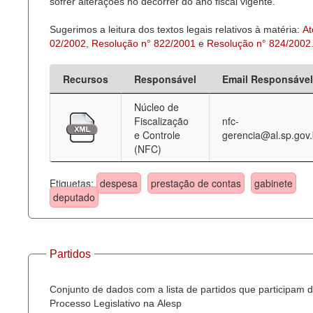
sofrer alterações no decorrer do ano fiscal vigente.
Sugerimos a leitura dos textos legais relativos à matéria:
At
02/2002
,
Resolução n° 822/2001
e
Resolução n° 824/2002
Recursos
Responsável
Email Responsável
Núcleo de
Fiscalização
nfc-
e Controle
gerencia@al.sp.gov.
(NFC)
Etiquetas:
despesa
prestação de contas
gabinete
deputado
Partidos
Conjunto de dados com a lista de partidos que participam 
Processo Legislativo na Alesp