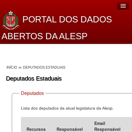
PORTAL DOS DADOS
ABERTOS DA ALESP
Home
Sobre o projeto
INÍCIO
DEPUTADOS ESTADUAIS
Dados Abertos Alesp
Deputados Estaduais
Lei de Acesso à Informação
Deputados
Dados Governamentais Abertos
Planejamento
Lista dos deputados da atual legislatura da Alesp.
Catálogo de dados
Email
Recursos
Responsável
Responsável
Processo Legislativo