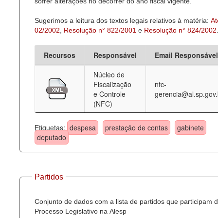
sofrer alterações no decorrer do ano fiscal vigente.
Sugerimos a leitura dos textos legais relativos à matéria:
At
02/2002
,
Resolução n° 822/2001
e
Resolução n° 824/2002
Recursos
Responsável
Email Responsável
Núcleo de
Fiscalização
nfc-
e Controle
gerencia@al.sp.gov.
(NFC)
Etiquetas:
despesa
prestação de contas
gabinete
deputado
Partidos
Conjunto de dados com a lista de partidos que participam 
Processo Legislativo na Alesp