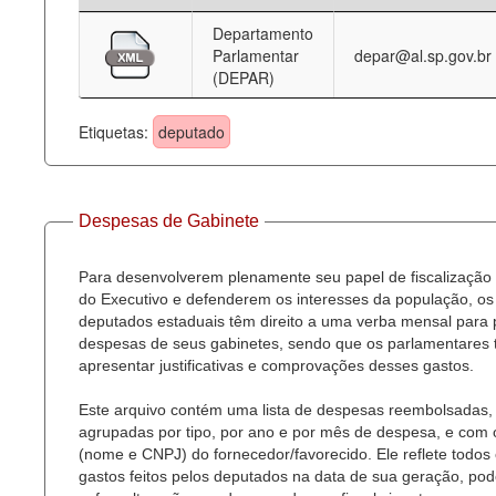
Departamento
Deputados Estaduais
Parlamentar
depar@al.sp.gov.br
(DEPAR)
Administração
Legislação
Etiquetas:
deputado
Agenda
Perguntas frequentes
Despesas de Gabinete
Contato
Para desenvolverem plenamente seu papel de fiscalização
do Executivo e defenderem os interesses da população, os
deputados estaduais têm direito a uma verba mensal para
despesas de seus gabinetes, sendo que os parlamentares
apresentar justificativas e comprovações desses gastos.
Este arquivo contém uma lista de despesas reembolsadas,
agrupadas por tipo, por ano e por mês de despesa, e com
(nome e CNPJ) do fornecedor/favorecido. Ele reflete todos
gastos feitos pelos deputados na data de sua geração, po