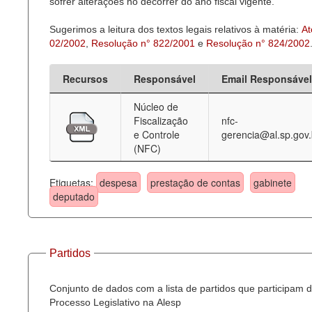
sofrer alterações no decorrer do ano fiscal vigente.
Sugerimos a leitura dos textos legais relativos à matéria:
At
02/2002
,
Resolução n° 822/2001
e
Resolução n° 824/2002
Recursos
Responsável
Email Responsável
Núcleo de
Fiscalização
nfc-
e Controle
gerencia@al.sp.gov.
(NFC)
Etiquetas:
despesa
prestação de contas
gabinete
deputado
Partidos
Conjunto de dados com a lista de partidos que participam 
Processo Legislativo na Alesp