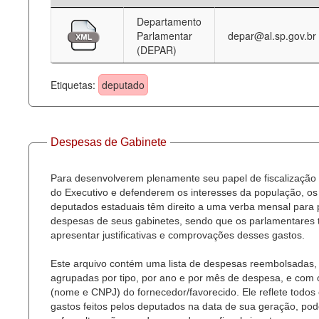
Departamento
Deputados Estaduais
Parlamentar
depar@al.sp.gov.br
(DEPAR)
Administração
Legislação
Etiquetas:
deputado
Agenda
Perguntas frequentes
Despesas de Gabinete
Contato
Para desenvolverem plenamente seu papel de fiscalização
do Executivo e defenderem os interesses da população, os
deputados estaduais têm direito a uma verba mensal para
despesas de seus gabinetes, sendo que os parlamentares
apresentar justificativas e comprovações desses gastos.
Este arquivo contém uma lista de despesas reembolsadas,
agrupadas por tipo, por ano e por mês de despesa, e com
(nome e CNPJ) do fornecedor/favorecido. Ele reflete todos
gastos feitos pelos deputados na data de sua geração, po