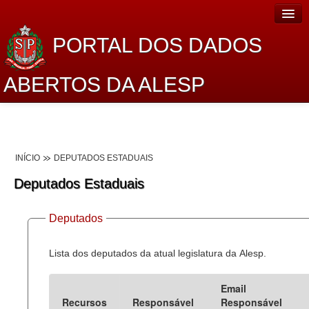
PORTAL DOS DADOS
ABERTOS DA ALESP
Home
Sobre o projeto
INÍCIO
DEPUTADOS ESTADUAIS
Dados Abertos Alesp
Deputados Estaduais
Lei de Acesso à Informação
Deputados
Dados Governamentais Abertos
Planejamento
Lista dos deputados da atual legislatura da Alesp.
Catálogo de dados
Email
Recursos
Responsável
Responsável
Processo Legislativo