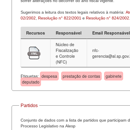
sofrer alterações no decorrer do ano fiscal vigente.
Sugerimos a leitura dos textos legais relativos à matéria:
At
02/2002
,
Resolução n° 822/2001
e
Resolução n° 824/2002
Recursos
Responsável
Email Responsável
Núcleo de
Fiscalização
nfc-
e Controle
gerencia@al.sp.gov.
(NFC)
Etiquetas:
despesa
prestação de contas
gabinete
deputado
Partidos
Conjunto de dados com a lista de partidos que participam 
Processo Legislativo na Alesp