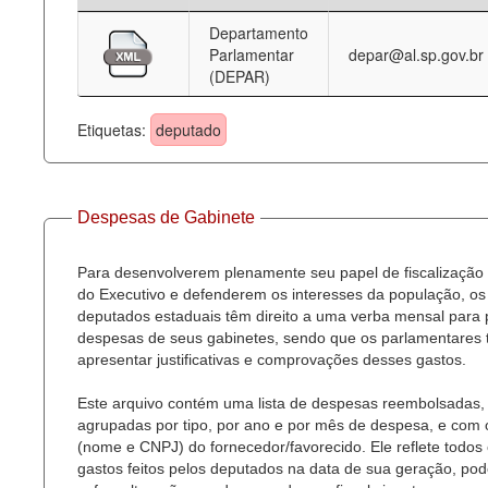
Departamento
Deputados Estaduais
Parlamentar
depar@al.sp.gov.br
(DEPAR)
Administração
Legislação
Etiquetas:
deputado
Agenda
Perguntas frequentes
Despesas de Gabinete
Contato
Para desenvolverem plenamente seu papel de fiscalização
do Executivo e defenderem os interesses da população, os
deputados estaduais têm direito a uma verba mensal para
despesas de seus gabinetes, sendo que os parlamentares
apresentar justificativas e comprovações desses gastos.
Este arquivo contém uma lista de despesas reembolsadas,
agrupadas por tipo, por ano e por mês de despesa, e com
(nome e CNPJ) do fornecedor/favorecido. Ele reflete todos
gastos feitos pelos deputados na data de sua geração, po