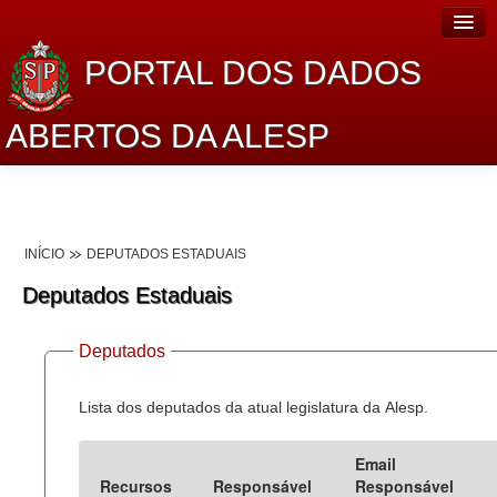
PORTAL DOS DADOS
ABERTOS DA ALESP
Home
Sobre o projeto
INÍCIO
DEPUTADOS ESTADUAIS
Dados Abertos Alesp
Deputados Estaduais
Lei de Acesso à Informação
Deputados
Dados Governamentais Abertos
Planejamento
Lista dos deputados da atual legislatura da Alesp.
Catálogo de dados
Email
Recursos
Responsável
Responsável
Processo Legislativo