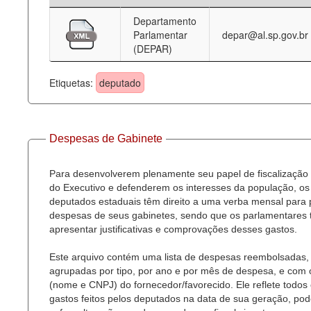
Departamento
Deputados Estaduais
Parlamentar
depar@al.sp.gov.br
(DEPAR)
Administração
Legislação
Etiquetas:
deputado
Agenda
Perguntas frequentes
Despesas de Gabinete
Contato
Para desenvolverem plenamente seu papel de fiscalização
do Executivo e defenderem os interesses da população, os
deputados estaduais têm direito a uma verba mensal para
despesas de seus gabinetes, sendo que os parlamentares
apresentar justificativas e comprovações desses gastos.
Este arquivo contém uma lista de despesas reembolsadas,
agrupadas por tipo, por ano e por mês de despesa, e com
(nome e CNPJ) do fornecedor/favorecido. Ele reflete todos
gastos feitos pelos deputados na data de sua geração, po