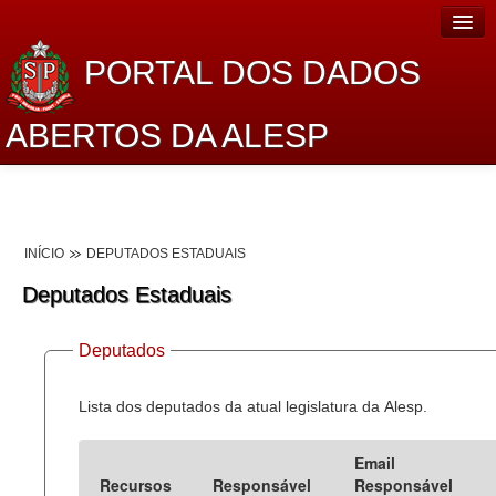
PORTAL DOS DADOS
ABERTOS DA ALESP
Home
Sobre o projeto
INÍCIO
DEPUTADOS ESTADUAIS
Dados Abertos Alesp
Deputados Estaduais
Lei de Acesso à Informação
Deputados
Dados Governamentais Abertos
Planejamento
Lista dos deputados da atual legislatura da Alesp.
Catálogo de dados
Email
Recursos
Responsável
Responsável
Processo Legislativo