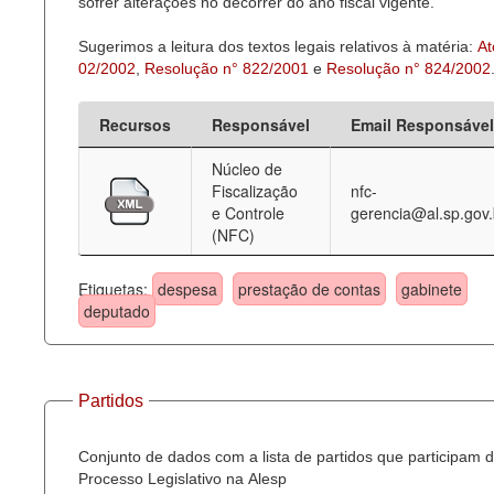
sofrer alterações no decorrer do ano fiscal vigente.
Sugerimos a leitura dos textos legais relativos à matéria:
At
02/2002
,
Resolução n° 822/2001
e
Resolução n° 824/2002
Recursos
Responsável
Email Responsável
Núcleo de
Fiscalização
nfc-
e Controle
gerencia@al.sp.gov.
(NFC)
Etiquetas:
despesa
prestação de contas
gabinete
deputado
Partidos
Conjunto de dados com a lista de partidos que participam 
Processo Legislativo na Alesp