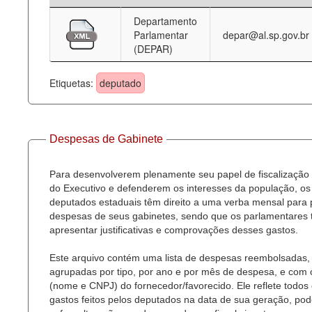
Departamento
Deputados Estaduais
Parlamentar
depar@al.sp.gov.br
(DEPAR)
Administração
Legislação
Etiquetas:
deputado
Agenda
Perguntas frequentes
Despesas de Gabinete
Contato
Para desenvolverem plenamente seu papel de fiscalização
do Executivo e defenderem os interesses da população, os
deputados estaduais têm direito a uma verba mensal para
despesas de seus gabinetes, sendo que os parlamentares
apresentar justificativas e comprovações desses gastos.
Este arquivo contém uma lista de despesas reembolsadas,
agrupadas por tipo, por ano e por mês de despesa, e com
(nome e CNPJ) do fornecedor/favorecido. Ele reflete todos
gastos feitos pelos deputados na data de sua geração, po