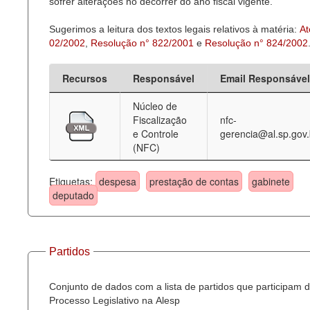
sofrer alterações no decorrer do ano fiscal vigente.
Sugerimos a leitura dos textos legais relativos à matéria:
At
02/2002
,
Resolução n° 822/2001
e
Resolução n° 824/2002
Recursos
Responsável
Email Responsável
Núcleo de
Fiscalização
nfc-
e Controle
gerencia@al.sp.gov.
(NFC)
Etiquetas:
despesa
prestação de contas
gabinete
deputado
Partidos
Conjunto de dados com a lista de partidos que participam 
Processo Legislativo na Alesp