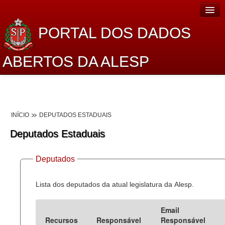
PORTAL DOS DADOS
ABERTOS DA ALESP
Home
Sobre o projeto
INÍCIO
DEPUTADOS ESTADUAIS
Dados Abertos Alesp
Deputados Estaduais
Lei de Acesso à Informação
Deputados
Dados Governamentais Abertos
Planejamento
Lista dos deputados da atual legislatura da Alesp.
Catálogo de dados
Email
Recursos
Responsável
Responsável
Processo Legislativo