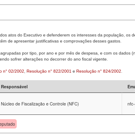
dos atos do Executivo e defenderem os interesses da população, os d
êm de apresentar justificativas e comprovações desses gastos.
agrupadas por tipo, por ano e por mês de despesa, e com os dados (n
ndo sofrer alterações no decorrer do ano fiscal vigente.
o n° 02/2002
,
Resolução n° 822/2001
e
Resolução n° 824/2002
.
Responsável
Ema
Núcleo de Fiscalização e Controle (NFC)
nfc
eputado