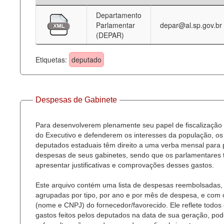
Departamento
Deputados Estaduais
Parlamentar
depar@al.sp.gov.br
(DEPAR)
Administração
Legislação
Etiquetas:
deputado
Agenda
Perguntas frequentes
Despesas de Gabinete
Contato
Para desenvolverem plenamente seu papel de fiscalização
do Executivo e defenderem os interesses da população, os
deputados estaduais têm direito a uma verba mensal para
despesas de seus gabinetes, sendo que os parlamentares
apresentar justificativas e comprovações desses gastos.
Este arquivo contém uma lista de despesas reembolsadas,
agrupadas por tipo, por ano e por mês de despesa, e com
(nome e CNPJ) do fornecedor/favorecido. Ele reflete todos
gastos feitos pelos deputados na data de sua geração, po