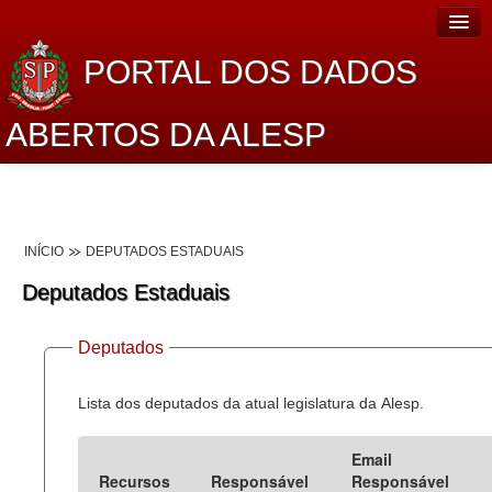
PORTAL DOS DADOS
ABERTOS DA ALESP
Home
Sobre o projeto
INÍCIO
DEPUTADOS ESTADUAIS
Dados Abertos Alesp
Deputados Estaduais
Lei de Acesso à Informação
Deputados
Dados Governamentais Abertos
Planejamento
Lista dos deputados da atual legislatura da Alesp.
Catálogo de dados
Email
Recursos
Responsável
Responsável
Processo Legislativo