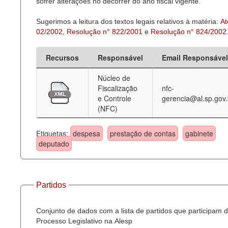
sofrer alterações no decorrer do ano fiscal vigente.
Sugerimos a leitura dos textos legais relativos à matéria:
At
02/2002
,
Resolução n° 822/2001
e
Resolução n° 824/2002
Recursos
Responsável
Email Responsável
Núcleo de
Fiscalização
nfc-
e Controle
gerencia@al.sp.gov.
(NFC)
Etiquetas:
despesa
prestação de contas
gabinete
deputado
Partidos
Conjunto de dados com a lista de partidos que participam 
Processo Legislativo na Alesp