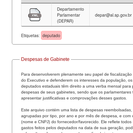
Departamento
Deputados Estaduais
Parlamentar
depar@al.sp.gov.br
(DEPAR)
Administração
Legislação
Etiquetas:
deputado
Agenda
Perguntas frequentes
Despesas de Gabinete
Contato
Para desenvolverem plenamente seu papel de fiscalização
do Executivo e defenderem os interesses da população, os
deputados estaduais têm direito a uma verba mensal para
despesas de seus gabinetes, sendo que os parlamentares
apresentar justificativas e comprovações desses gastos.
Este arquivo contém uma lista de despesas reembolsadas,
agrupadas por tipo, por ano e por mês de despesa, e com
(nome e CNPJ) do fornecedor/favorecido. Ele reflete todos
gastos feitos pelos deputados na data de sua geração, po