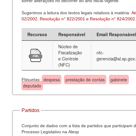
sofrer alterações no decorrer do ano fiscal vigente.
Sugerimos a leitura dos textos legais relativos à matéria:
At
02/2002
,
Resolução n° 822/2001
e
Resolução n° 824/2002
Recursos
Responsável
Email Responsável
Núcleo de
Fiscalização
nfc-
e Controle
gerencia@al.sp.gov.
(NFC)
Etiquetas:
despesa
prestação de contas
gabinete
deputado
Partidos
Conjunto de dados com a lista de partidos que participam 
Processo Legislativo na Alesp