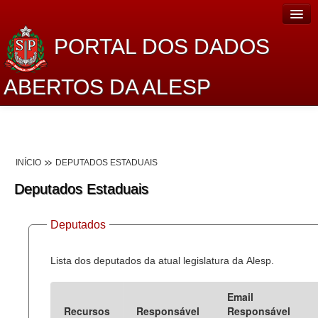
PORTAL DOS DADOS
ABERTOS DA ALESP
Home
Sobre o projeto
INÍCIO
DEPUTADOS ESTADUAIS
Dados Abertos Alesp
Deputados Estaduais
Lei de Acesso à Informação
Deputados
Dados Governamentais Abertos
Planejamento
Lista dos deputados da atual legislatura da Alesp.
Catálogo de dados
Email
Recursos
Responsável
Responsável
Processo Legislativo