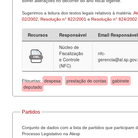
sofrer alterações no decorrer do ano fiscal vigente.
Sugerimos a leitura dos textos legais relativos à matéria:
At
02/2002
,
Resolução n° 822/2001
e
Resolução n° 824/2002
Recursos
Responsável
Email Responsável
Núcleo de
Fiscalização
nfc-
e Controle
gerencia@al.sp.gov.
(NFC)
Etiquetas:
despesa
prestação de contas
gabinete
deputado
Partidos
Conjunto de dados com a lista de partidos que participam 
Processo Legislativo na Alesp