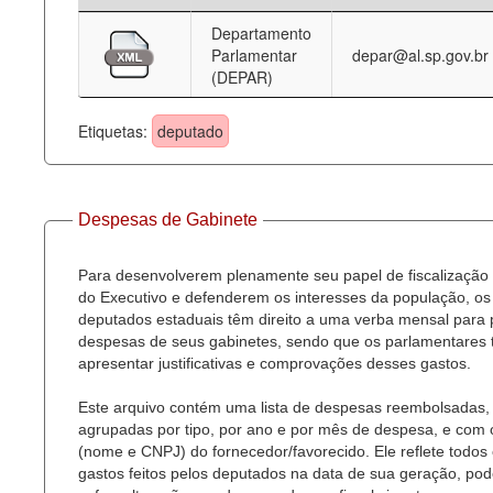
Departamento
Deputados Estaduais
Parlamentar
depar@al.sp.gov.br
(DEPAR)
Administração
Legislação
Etiquetas:
deputado
Agenda
Perguntas frequentes
Despesas de Gabinete
Contato
Para desenvolverem plenamente seu papel de fiscalização
do Executivo e defenderem os interesses da população, os
deputados estaduais têm direito a uma verba mensal para
despesas de seus gabinetes, sendo que os parlamentares
apresentar justificativas e comprovações desses gastos.
Este arquivo contém uma lista de despesas reembolsadas,
agrupadas por tipo, por ano e por mês de despesa, e com
(nome e CNPJ) do fornecedor/favorecido. Ele reflete todos
gastos feitos pelos deputados na data de sua geração, po