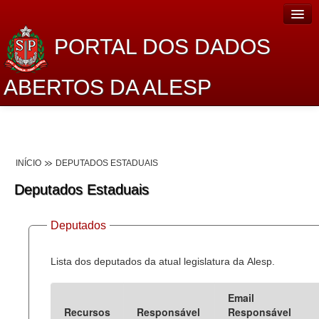
PORTAL DOS DADOS
ABERTOS DA ALESP
Home
Sobre o projeto
INÍCIO
DEPUTADOS ESTADUAIS
Dados Abertos Alesp
Deputados Estaduais
Lei de Acesso à Informação
Deputados
Dados Governamentais Abertos
Planejamento
Lista dos deputados da atual legislatura da Alesp.
Catálogo de dados
Email
Recursos
Responsável
Responsável
Processo Legislativo