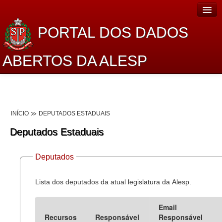
PORTAL DOS DADOS
ABERTOS DA ALESP
Home
Sobre o projeto
INÍCIO
DEPUTADOS ESTADUAIS
Dados Abertos Alesp
Deputados Estaduais
Lei de Acesso à Informação
Deputados
Dados Governamentais Abertos
Planejamento
Lista dos deputados da atual legislatura da Alesp.
Catálogo de dados
Email
Recursos
Responsável
Responsável
Processo Legislativo