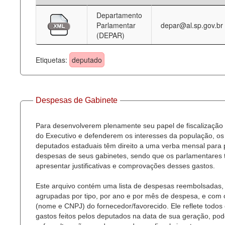
Departamento
Deputados Estaduais
Parlamentar
depar@al.sp.gov.br
(DEPAR)
Administração
Legislação
Etiquetas:
deputado
Agenda
Perguntas frequentes
Despesas de Gabinete
Contato
Para desenvolverem plenamente seu papel de fiscalização
do Executivo e defenderem os interesses da população, os
deputados estaduais têm direito a uma verba mensal para
despesas de seus gabinetes, sendo que os parlamentares
apresentar justificativas e comprovações desses gastos.
Este arquivo contém uma lista de despesas reembolsadas,
agrupadas por tipo, por ano e por mês de despesa, e com
(nome e CNPJ) do fornecedor/favorecido. Ele reflete todos
gastos feitos pelos deputados na data de sua geração, po