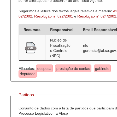
sofrer alterações no decorrer do ano fiscal vigente.
Sugerimos a leitura dos textos legais relativos à matéria:
At
02/2002
,
Resolução n° 822/2001
e
Resolução n° 824/2002
Recursos
Responsável
Email Responsável
Núcleo de
Fiscalização
nfc-
e Controle
gerencia@al.sp.gov.
(NFC)
Etiquetas:
despesa
prestação de contas
gabinete
deputado
Partidos
Conjunto de dados com a lista de partidos que participam 
Processo Legislativo na Alesp