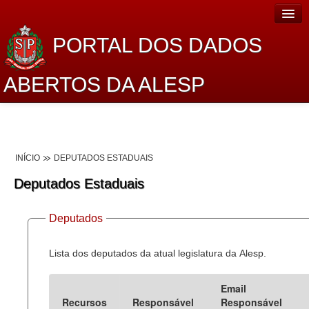
PORTAL DOS DADOS
ABERTOS DA ALESP
Home
Sobre o projeto
INÍCIO
DEPUTADOS ESTADUAIS
Dados Abertos Alesp
Deputados Estaduais
Lei de Acesso à Informação
Deputados
Dados Governamentais Abertos
Planejamento
Lista dos deputados da atual legislatura da Alesp.
Catálogo de dados
Email
Recursos
Responsável
Responsável
Processo Legislativo