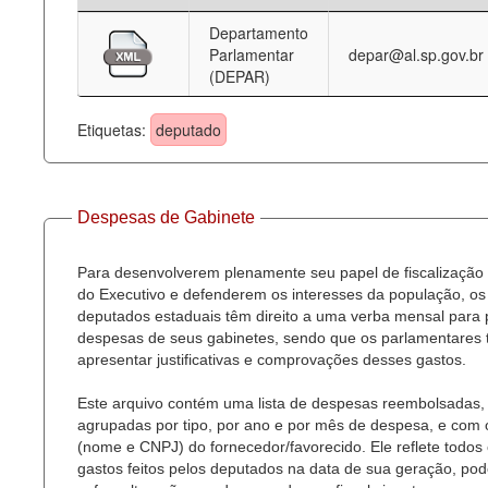
Departamento
Deputados Estaduais
Parlamentar
depar@al.sp.gov.br
(DEPAR)
Administração
Legislação
Etiquetas:
deputado
Agenda
Perguntas frequentes
Despesas de Gabinete
Contato
Para desenvolverem plenamente seu papel de fiscalização
do Executivo e defenderem os interesses da população, os
deputados estaduais têm direito a uma verba mensal para
despesas de seus gabinetes, sendo que os parlamentares
apresentar justificativas e comprovações desses gastos.
Este arquivo contém uma lista de despesas reembolsadas,
agrupadas por tipo, por ano e por mês de despesa, e com
(nome e CNPJ) do fornecedor/favorecido. Ele reflete todos
gastos feitos pelos deputados na data de sua geração, po