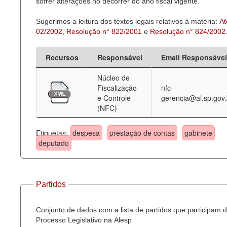
sofrer alterações no decorrer do ano fiscal vigente.
Sugerimos a leitura dos textos legais relativos à matéria:
At
02/2002
,
Resolução n° 822/2001
e
Resolução n° 824/2002
Recursos
Responsável
Email Responsável
Núcleo de
Fiscalização
nfc-
e Controle
gerencia@al.sp.gov.
(NFC)
Etiquetas:
despesa
prestação de contas
gabinete
deputado
Partidos
Conjunto de dados com a lista de partidos que participam 
Processo Legislativo na Alesp