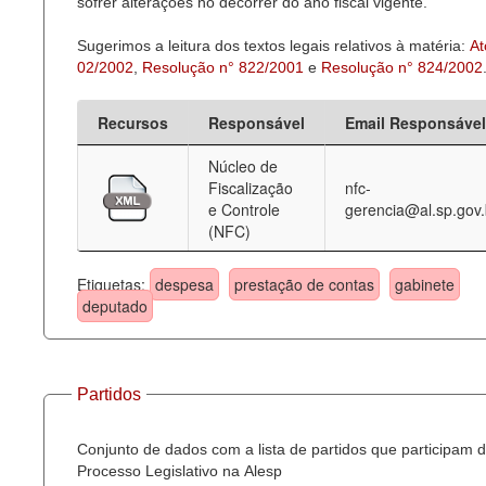
sofrer alterações no decorrer do ano fiscal vigente.
Sugerimos a leitura dos textos legais relativos à matéria:
At
02/2002
,
Resolução n° 822/2001
e
Resolução n° 824/2002
Recursos
Responsável
Email Responsável
Núcleo de
Fiscalização
nfc-
e Controle
gerencia@al.sp.gov.
(NFC)
Etiquetas:
despesa
prestação de contas
gabinete
deputado
Partidos
Conjunto de dados com a lista de partidos que participam 
Processo Legislativo na Alesp