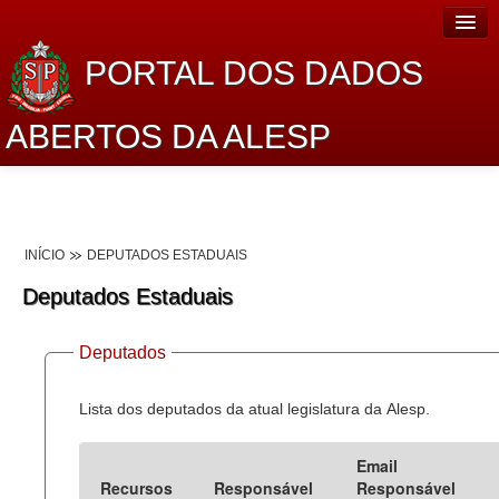
PORTAL DOS DADOS
ABERTOS DA ALESP
Home
Sobre o projeto
INÍCIO
DEPUTADOS ESTADUAIS
Dados Abertos Alesp
Deputados Estaduais
Lei de Acesso à Informação
Deputados
Dados Governamentais Abertos
Planejamento
Lista dos deputados da atual legislatura da Alesp.
Catálogo de dados
Email
Recursos
Responsável
Responsável
Processo Legislativo