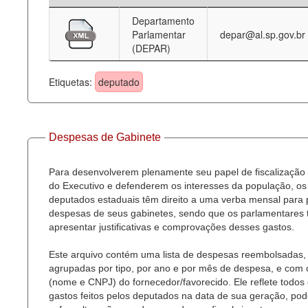
Departamento
Deputados Estaduais
Parlamentar
depar@al.sp.gov.br
(DEPAR)
Administração
Legislação
Etiquetas:
deputado
Agenda
Perguntas frequentes
Despesas de Gabinete
Contato
Para desenvolverem plenamente seu papel de fiscalização
do Executivo e defenderem os interesses da população, os
deputados estaduais têm direito a uma verba mensal para
despesas de seus gabinetes, sendo que os parlamentares
apresentar justificativas e comprovações desses gastos.
Este arquivo contém uma lista de despesas reembolsadas,
agrupadas por tipo, por ano e por mês de despesa, e com
(nome e CNPJ) do fornecedor/favorecido. Ele reflete todos
gastos feitos pelos deputados na data de sua geração, po