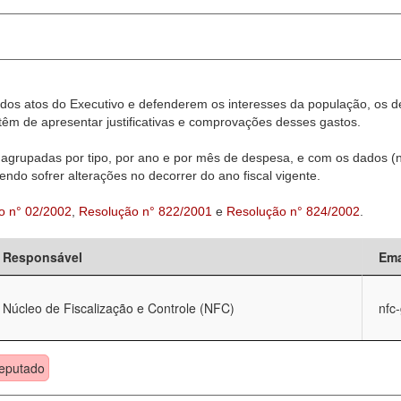
dos atos do Executivo e defenderem os interesses da população, os d
êm de apresentar justificativas e comprovações desses gastos.
agrupadas por tipo, por ano e por mês de despesa, e com os dados (n
ndo sofrer alterações no decorrer do ano fiscal vigente.
o n° 02/2002
,
Resolução n° 822/2001
e
Resolução n° 824/2002
.
Responsável
Ema
Núcleo de Fiscalização e Controle (NFC)
nfc
eputado