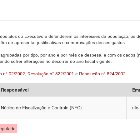
dos atos do Executivo e defenderem os interesses da população, os d
êm de apresentar justificativas e comprovações desses gastos.
agrupadas por tipo, por ano e por mês de despesa, e com os dados (n
ndo sofrer alterações no decorrer do ano fiscal vigente.
o n° 02/2002
,
Resolução n° 822/2001
e
Resolução n° 824/2002
.
Responsável
Ema
Núcleo de Fiscalização e Controle (NFC)
nfc
eputado