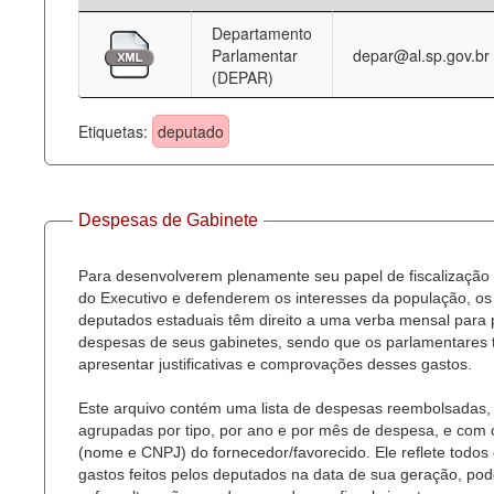
Departamento
Deputados Estaduais
Parlamentar
depar@al.sp.gov.br
(DEPAR)
Administração
Legislação
Etiquetas:
deputado
Agenda
Perguntas frequentes
Despesas de Gabinete
Contato
Para desenvolverem plenamente seu papel de fiscalização
do Executivo e defenderem os interesses da população, os
deputados estaduais têm direito a uma verba mensal para
despesas de seus gabinetes, sendo que os parlamentares
apresentar justificativas e comprovações desses gastos.
Este arquivo contém uma lista de despesas reembolsadas,
agrupadas por tipo, por ano e por mês de despesa, e com
(nome e CNPJ) do fornecedor/favorecido. Ele reflete todos
gastos feitos pelos deputados na data de sua geração, po