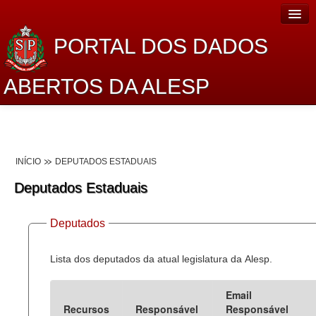
PORTAL DOS DADOS
ABERTOS DA ALESP
Home
Sobre o projeto
INÍCIO
DEPUTADOS ESTADUAIS
Dados Abertos Alesp
Deputados Estaduais
Lei de Acesso à Informação
Deputados
Dados Governamentais Abertos
Planejamento
Lista dos deputados da atual legislatura da Alesp.
Catálogo de dados
Email
Recursos
Responsável
Responsável
Processo Legislativo