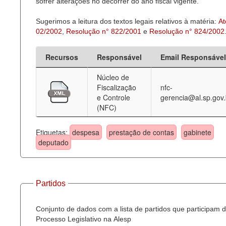
sofrer alterações no decorrer do ano fiscal vigente.
Sugerimos a leitura dos textos legais relativos à matéria:
At
02/2002
,
Resolução n° 822/2001
e
Resolução n° 824/2002
Recursos
Responsável
Email Responsável
Núcleo de
Fiscalização
nfc-
e Controle
gerencia@al.sp.gov.
(NFC)
Etiquetas:
despesa
prestação de contas
gabinete
deputado
Partidos
Conjunto de dados com a lista de partidos que participam 
Processo Legislativo na Alesp