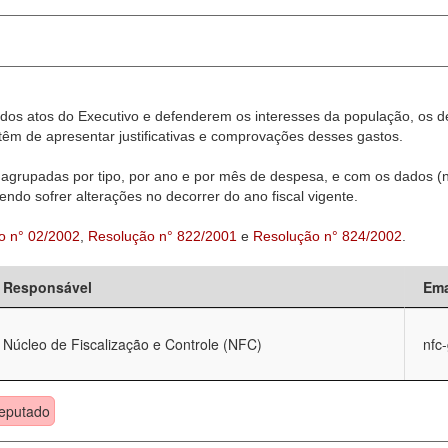
dos atos do Executivo e defenderem os interesses da população, os d
êm de apresentar justificativas e comprovações desses gastos.
agrupadas por tipo, por ano e por mês de despesa, e com os dados (n
ndo sofrer alterações no decorrer do ano fiscal vigente.
o n° 02/2002
,
Resolução n° 822/2001
e
Resolução n° 824/2002
.
Responsável
Ema
Núcleo de Fiscalização e Controle (NFC)
nfc
eputado