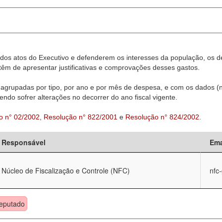
dos atos do Executivo e defenderem os interesses da população, os d
êm de apresentar justificativas e comprovações desses gastos.
agrupadas por tipo, por ano e por mês de despesa, e com os dados (n
ndo sofrer alterações no decorrer do ano fiscal vigente.
o n° 02/2002
,
Resolução n° 822/2001
e
Resolução n° 824/2002
.
Responsável
Ema
Núcleo de Fiscalização e Controle (NFC)
nfc
eputado