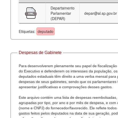
Departamento
Deputados Estaduais
Parlamentar
depar@al.sp.gov.br
(DEPAR)
Administração
Legislação
Etiquetas:
deputado
Agenda
Perguntas frequentes
Despesas de Gabinete
Contato
Para desenvolverem plenamente seu papel de fiscalização
do Executivo e defenderem os interesses da população, os
deputados estaduais têm direito a uma verba mensal para
despesas de seus gabinetes, sendo que os parlamentares
apresentar justificativas e comprovações desses gastos.
Este arquivo contém uma lista de despesas reembolsadas,
agrupadas por tipo, por ano e por mês de despesa, e com
(nome e CNPJ) do fornecedor/favorecido. Ele reflete todos
gastos feitos pelos deputados na data de sua geração, po