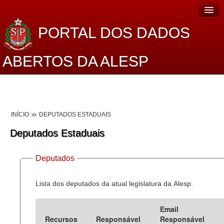
PORTAL DOS DADOS
ABERTOS DA ALESP
Home
Sobre o projeto
INÍCIO
DEPUTADOS ESTADUAIS
Dados Abertos Alesp
Deputados Estaduais
Lei de Acesso à Informação
Deputados
Dados Governamentais Abertos
Planejamento
Lista dos deputados da atual legislatura da Alesp.
Catálogo de dados
Email
Recursos
Responsável
Responsável
Processo Legislativo