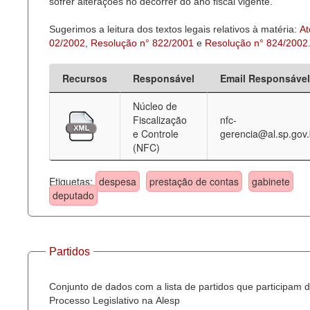
sofrer alterações no decorrer do ano fiscal vigente.
Sugerimos a leitura dos textos legais relativos à matéria:
At
02/2002
,
Resolução n° 822/2001
e
Resolução n° 824/2002
Recursos
Responsável
Email Responsável
Núcleo de
Fiscalização
nfc-
e Controle
gerencia@al.sp.gov.
(NFC)
Etiquetas:
despesa
prestação de contas
gabinete
deputado
Partidos
Conjunto de dados com a lista de partidos que participam 
Processo Legislativo na Alesp